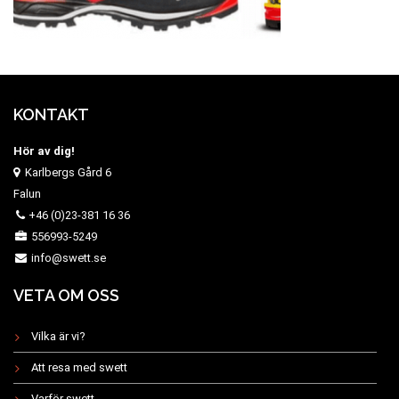
KONTAKT
Hör av dig!
Karlbergs Gård 6
Falun
+46 (0)23-381 16 36
556993-5249
info@swett.se
VETA OM OSS
Vilka är vi?
Att resa med swett
Varför swett