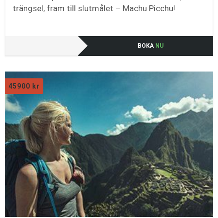
trängsel, fram till slutmålet – Machu Picchu!
BOKA
NU
45900
kr