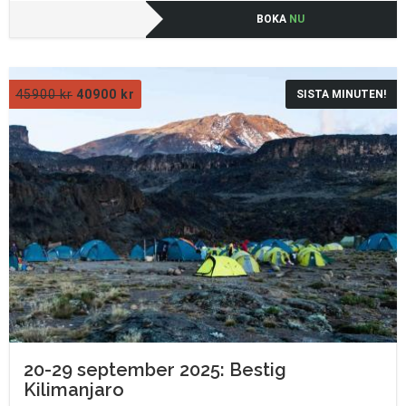
BOKA
NU
45900
kr
40900
kr
SISTA MINUTEN!
20-29 september 2025: Bestig
Kilimanjaro