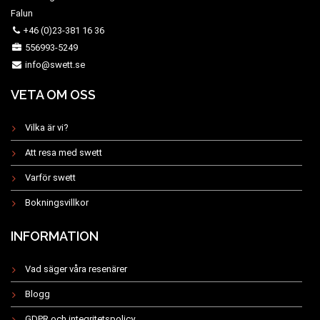
Falun
+46 (0)23-381 16 36
556993-5249
info@swett.se
VETA OM OSS
Vilka är vi?
Att resa med swett
Varför swett
Bokningsvillkor
INFORMATION
Vad säger våra resenärer
Blogg
GDPR och integritetspolicy