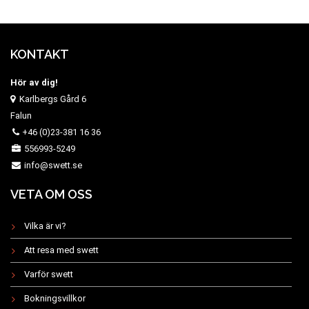
KONTAKT
Hör av dig!
Karlbergs Gård 6
Falun
+46 (0)23-381 16 36
556993-5249
info@swett.se
VETA OM OSS
Vilka är vi?
Att resa med swett
Varför swett
Bokningsvillkor