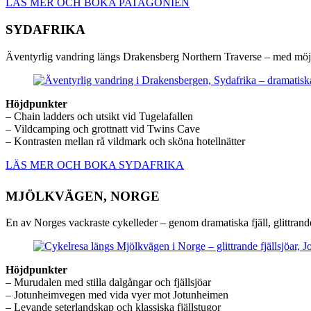
LÄS MER OCH BOKA PATAGONIEN
SYDAFRIKA
Äventyrlig vandring längs Drakensberg Northern Traverse – med möjlig
Höjdpunkter
– Chain ladders och utsikt vid Tugelafallen
– Vildcamping och grottnatt vid Twins Cave
– Kontrasten mellan rå vildmark och sköna hotellnätter
LÄS MER OCH BOKA SYDAFRIKA
MJÖLKVÄGEN, NORGE
En av Norges vackraste cykelleder – genom dramatiska fjäll, glittrande 
Höjdpunkter
– Murudalen med stilla dalgångar och fjällsjöar
– Jotunheimvegen med vida vyer mot Jotunheimen
– Levande seterlandskap och klassiska fjällstugor