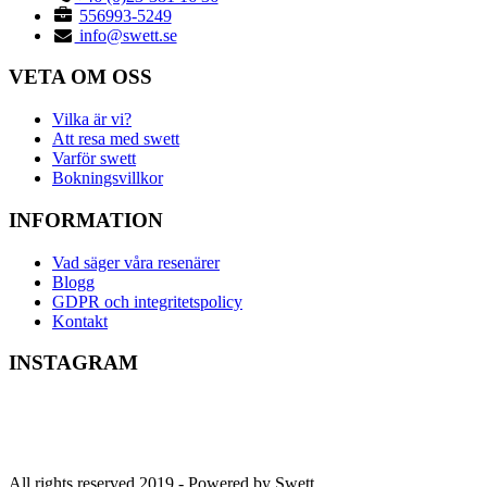
556993-5249
info@swett.se
VETA OM OSS
Vilka är vi?
Att resa med swett
Varför swett
Bokningsvillkor
INFORMATION
Vad säger våra resenärer
Blogg
GDPR och integritetspolicy
Kontakt
INSTAGRAM
All rights reserved 2019 -
Powered by Swett