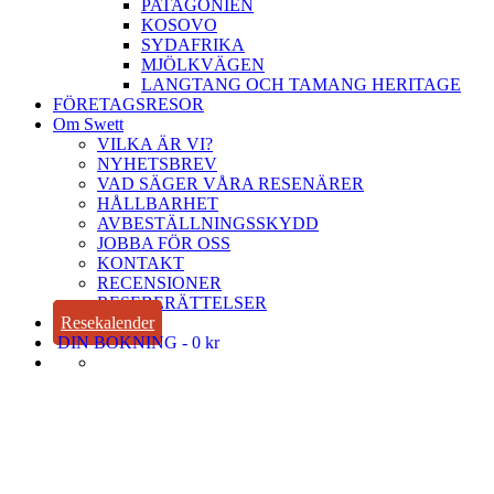
PATAGONIEN
KOSOVO
SYDAFRIKA
MJÖLKVÄGEN
LANGTANG OCH TAMANG HERITAGE
FÖRETAGSRESOR
Om Swett
VILKA ÄR VI?
NYHETSBREV
VAD SÄGER VÅRA RESENÄRER
HÅLLBARHET
AVBESTÄLLNINGSSKYDD
JOBBA FÖR OSS
KONTAKT
RECENSIONER
RESEBERÄTTELSER
Resekalender
DIN BOKNING
0 kr
Uppt