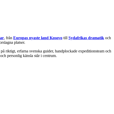
lar
, från
Europas nyaste land Kosovo
till
Sydafrikas dramatik
och
orslagna platser.
på riktigt, erfarna svenska guider, handplockade expeditionsteam och
och personlig känsla står i centrum.