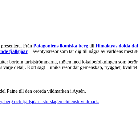
å presentera. Från
Patagoniens ikoniska berg
till
Himalayas dolda da
nde fjällsjöar
– äventyrsresor som tar dig till några av världens mest st
utter bortom turistströmmarna, möten med lokalbefolkningen som berör 
varje detalj. Kort sagt – unika resor där gemenskap, trygghet, kvalitet 
del Paine till den orörda vildmarken i Aysén.