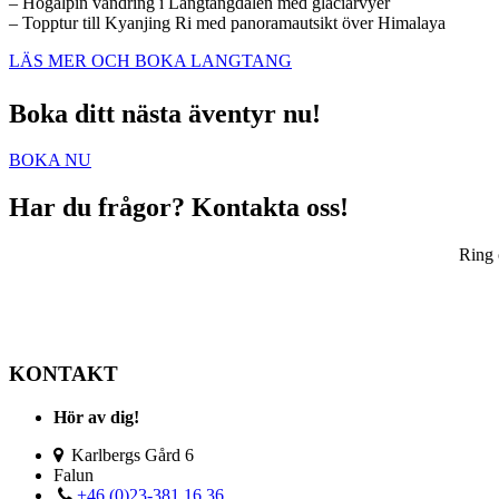
– Högalpin vandring i Langtangdalen med glaciärvyer
– Topptur till Kyanjing Ri med panoramautsikt över Himalaya
LÄS MER OCH BOKA LANGTANG
Boka ditt nästa äventyr nu!
BOKA NU
Har du frågor? Kontakta oss!
Ring 
KONTAKT
Hör av dig!
Karlbergs Gård 6
Falun
+46 (0)23-381 16 36