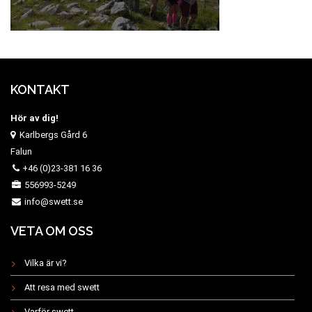
KONTAKT
Hör av dig!
Karlbergs Gård 6
Falun
+46 (0)23-381 16 36
556993-5249
info@swett.se
VETA OM OSS
Vilka är vi?
Att resa med swett
Varför swett