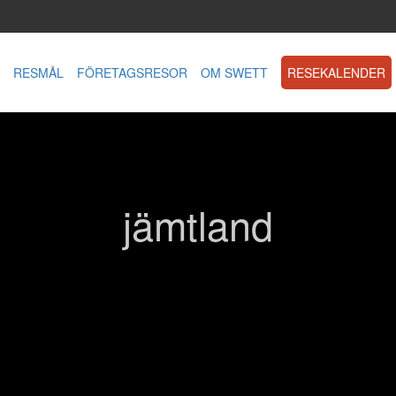
RESMÅL
FÖRETAGSRESOR
OM SWETT
RESEKALENDER
jämtland