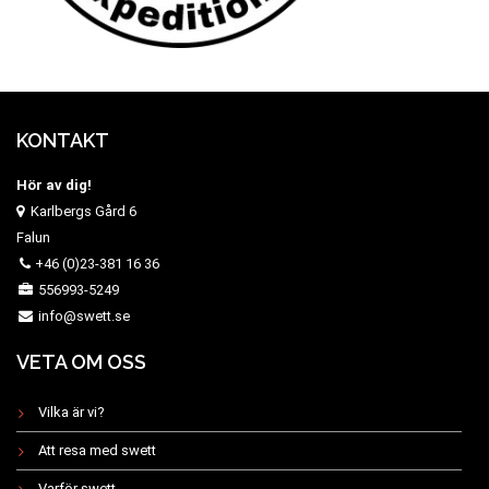
KONTAKT
Hör av dig!
Karlbergs Gård 6
Falun
+46 (0)23-381 16 36
556993-5249
info@swett.se
VETA OM OSS
Vilka är vi?
Att resa med swett
Varför swett