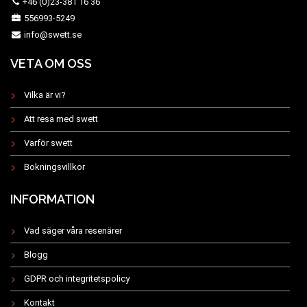
+46 (0)23-381 16 36
556993-5249
info@swett.se
VETA OM OSS
Vilka är vi?
Att resa med swett
Varför swett
Bokningsvillkor
INFORMATION
Vad säger våra resenärer
Blogg
GDPR och integritetspolicy
Kontakt