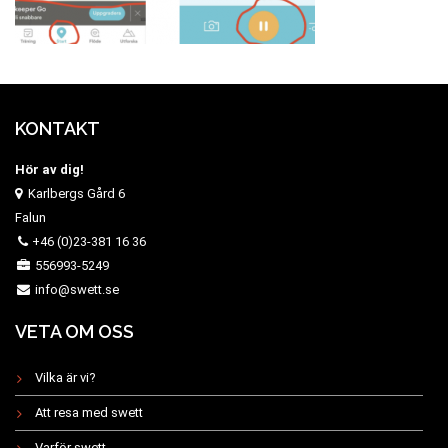
KONTAKT
Hör av dig!
Karlbergs Gård 6
Falun
+46 (0)23-381 16 36
556993-5249
info@swett.se
VETA OM OSS
Vilka är vi?
Att resa med swett
Varför swett