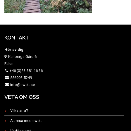
KONTAKT
Hör av dig!
Karlbergs Gård 6
Falun
+46 (0)23-381 16 36
556993-5249
info@swett.se
VETA OM OSS
Vilka är vi?
Att resa med swett
Varför swett