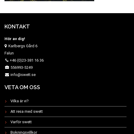
KONTAKT
Hör av dig!
Karlbergs Gård 6
Falun
+46 (0)23-381 16 36
556993-5249
info@swett.se
VETA OM OSS
Vilka är vi?
Att resa med swett
Varför swett
Bokningsvillkor