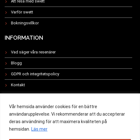
Att resa med swett
Varför swett
Bokningsvillkor
INFORMATION
Vad säger våra resenärer
Blogg
GDPR och integritetspolicy
Kontakt
INSTAGRAM
Vår hemsida använder cookies för en bättre
användarupplevelse. Vi rekommenderar att du accepterar
deras användning för att maximera kvaliteten på
hemsidan.
Läs mer