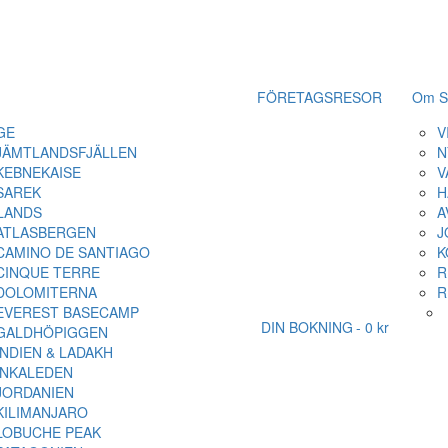
FÖRETAGSRESOR
Om S
GE
V
JÄMTLANDSFJÄLLEN
N
KEBNEKAISE
V
SAREK
H
LANDS
A
ATLASBERGEN
J
CAMINO DE SANTIAGO
K
CINQUE TERRE
R
DOLOMITERNA
R
EVEREST BASECAMP
DIN BOKNING
0 kr
GALDHÖPIGGEN
INDIEN & LADAKH
INKALEDEN
JORDANIEN
KILIMANJARO
LOBUCHE PEAK