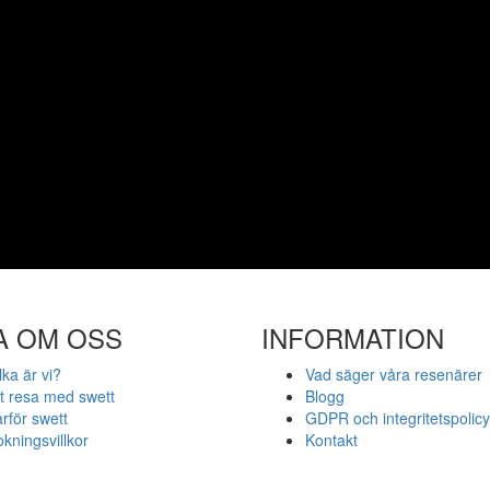
A OM OSS
INFORMATION
lka är vi?
Vad säger våra resenärer
t resa med swett
Blogg
rför swett
GDPR och integritetspolicy
kningsvillkor
Kontakt