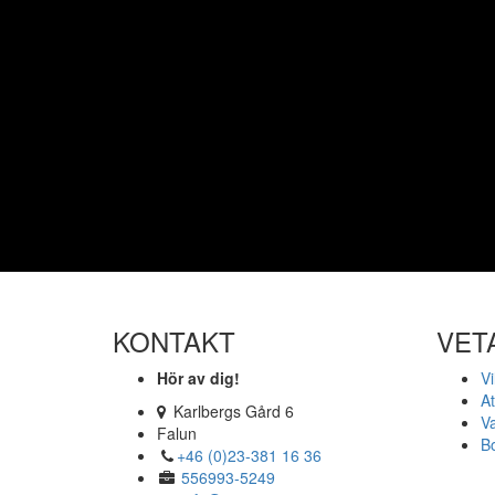
KONTAKT
VET
Hör av dig!
Vi
At
Karlbergs Gård 6
Va
Falun
Bo
+46 (0)23-381 16 36
556993-5249