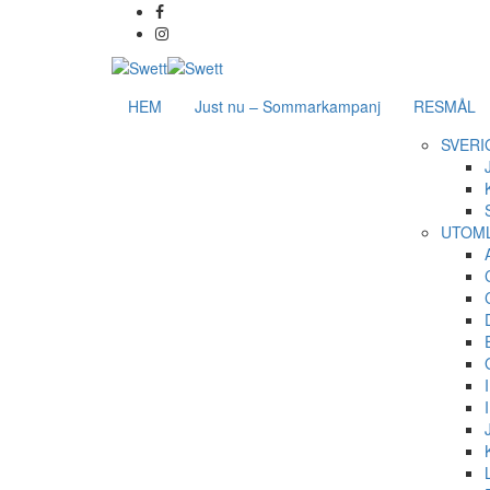
HEM
Just nu – Sommarkampanj
RESMÅL
SVERI
UTOM