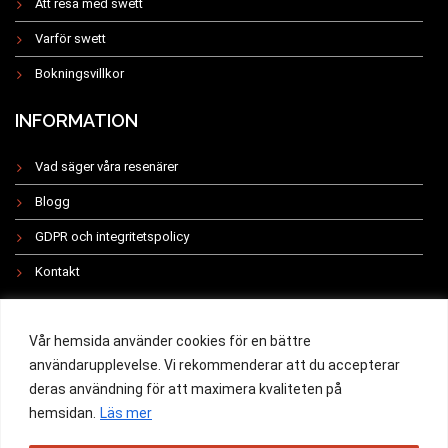
Att resa med swett
Varför swett
Bokningsvillkor
INFORMATION
Vad säger våra resenärer
Blogg
GDPR och integritetspolicy
Kontakt
INSTAGRAM
Vår hemsida använder cookies för en bättre
användarupplevelse. Vi rekommenderar att du accepterar
deras användning för att maximera kvaliteten på
hemsidan.
Läs mer