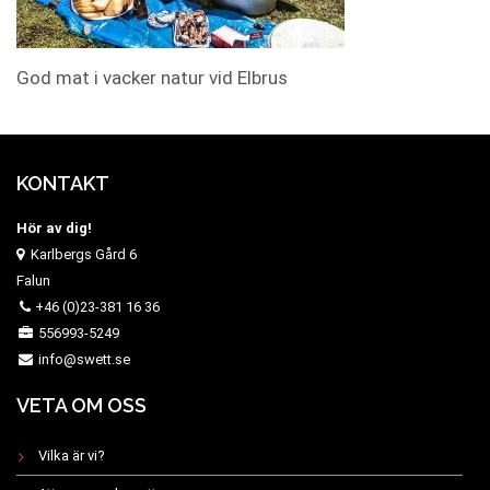
God mat i vacker natur vid Elbrus
KONTAKT
Hör av dig!
Karlbergs Gård 6
Falun
+46 (0)23-381 16 36
556993-5249
info@swett.se
VETA OM OSS
Vilka är vi?