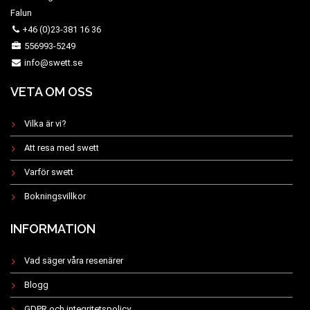
Falun
+46 (0)23-381 16 36
556993-5249
info@swett.se
VETA OM OSS
Vilka är vi?
Att resa med swett
Varför swett
Bokningsvillkor
INFORMATION
Vad säger våra resenärer
Blogg
GDPR och integritetspolicy