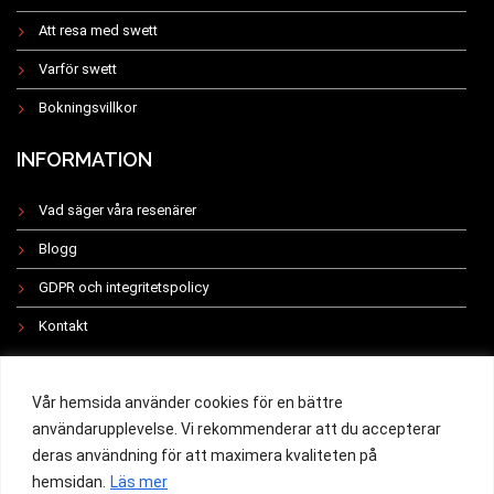
Att resa med swett
Varför swett
Bokningsvillkor
INFORMATION
Vad säger våra resenärer
Blogg
GDPR och integritetspolicy
Kontakt
INSTAGRAM
Vår hemsida använder cookies för en bättre
användarupplevelse. Vi rekommenderar att du accepterar
deras användning för att maximera kvaliteten på
hemsidan.
Läs mer