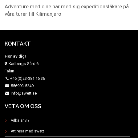
Adventure medicine har med sig expeditionsläkare på
våra turer till Kilimanjaro
KONTAKT
Hör av dig!
Karlbergs Gård 6
Falun
+46 (0)23-381 16 36
556993-5249
info@swett.se
VETA OM OSS
Vilka är vi?
Att resa med swett