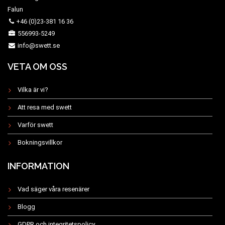
Falun
+46 (0)23-381 16 36
556993-5249
info@swett.se
VETA OM OSS
Vilka är vi?
Att resa med swett
Varför swett
Bokningsvillkor
INFORMATION
Vad säger våra resenärer
Blogg
GDPR och integritetspolicy