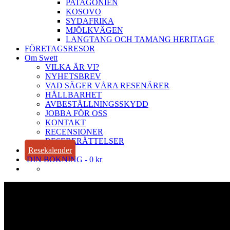
PATAGONIEN
KOSOVO
SYDAFRIKA
MJÖLKVÄGEN
LANGTANG OCH TAMANG HERITAGE
FÖRETAGSRESOR
Om Swett
VILKA ÄR VI?
NYHETSBREV
VAD SÄGER VÅRA RESENÄRER
HÅLLBARHET
AVBESTÄLLNINGSSKYDD
JOBBA FÖR OSS
KONTAKT
RECENSIONER
RESEBERÄTTELSER
Resekalender
DIN BOKNING
0 kr