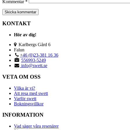
Kommentar
*
KONTAKT
Hör av dig!
Karlbergs Gård 6
Falun
+46 (0)23-381 16 36
556993-5249
info@swett.se
VETA OM OSS
Vilka är vi?
Att resa med swett
Varför swett
Bokningsvillkor
INFORMATION
Vad säger våra resenärer