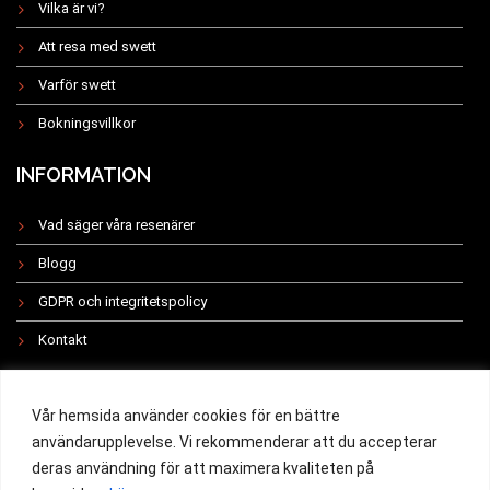
Vilka är vi?
Att resa med swett
Varför swett
Bokningsvillkor
INFORMATION
Vad säger våra resenärer
Blogg
GDPR och integritetspolicy
Kontakt
INSTAGRAM
Vår hemsida använder cookies för en bättre
användarupplevelse. Vi rekommenderar att du accepterar
deras användning för att maximera kvaliteten på