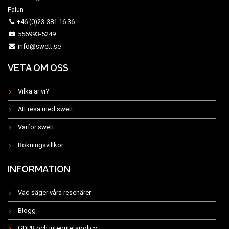
Falun
+46 (0)23-381 16 36
556993-5249
info@swett.se
VETA OM OSS
Vilka är vi?
Att resa med swett
Varför swett
Bokningsvillkor
INFORMATION
Vad säger våra resenärer
Blogg
GDPR och integritetspolicy